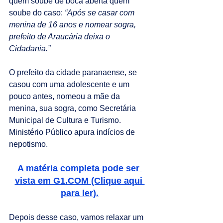
quem soube de boca aberta quem 
soube do caso: 
“Após se casar com 
menina de 16 anos e nomear sogra, 
prefeito de Araucária deixa o 
Cidadania.” 
O prefeito da cidade paranaense, se 
casou com uma adolescente e um 
pouco antes, nomeou a mãe da 
menina, sua sogra, como Secretária 
Municipal de Cultura e Turismo. 
Ministério Público apura indícios de 
nepotismo.
A matéria completa pode ser 
vista em G1.COM (Clique aqui 
para ler).
Depois desse caso, vamos relaxar um 