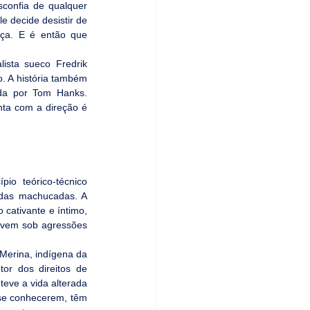
onfia de qualquer 
 decide desistir de 
ça. E é então que 
ista sueco Fredrik 
. A história também 
da por Tom Hanks. 
nta com a direção é 
io teórico-técnico 
idas machucadas. A 
 cativante e íntimo, 
ivem sob agressões 
 Merina, indígena da 
or dos direitos de 
eve a vida alterada 
se conhecerem, têm 