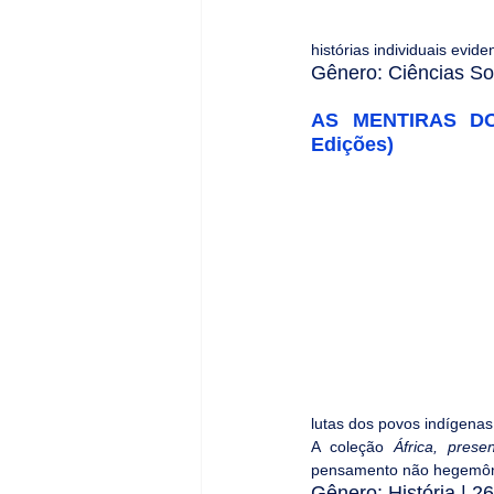
histórias individuais evid
Gênero: Ciências Soc
AS MENTIRAS DO 
Edições)
lutas dos povos indígenas 
A coleção
 África, presen
pensamento não hegemônico
Gênero: História | 26