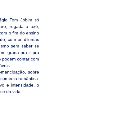
égio Tom Jobim só 
ro, regada a axé, 
om o fim do ensino 
do, com os dilemas 
esmo sem saber se 
em grana pra ir pra 
ue podem contar com 
áveis.
emancipação, sobre 
 comédia romântica: 
o e intensidade, o 
se da vida.