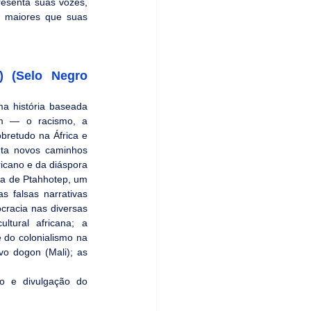
esenta suas vozes, 
 maiores que suas 
(Selo Negro 
ma história baseada 
m — o racismo, a 
retudo na África e 
nta novos caminhos 
icano e da diáspora 
a de Ptahhotep, um 
 falsas narrativas 
racia nas diversas 
tural africana; a 
do colonialismo na 
vo dogon (Mali); as 
o e divulgação do 