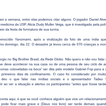
m a semana, entre elas podemos citar alguns: O jogador Daniel Alves
edicina da USP, Alicia Dudy Muller Veiga, que é investigada pela políci
teio da festa de formatura de sua turma.
genocídio Yanomami, após a viralização da foto de uma índia que 
imo domingo, dia 22. O desastre já levou cerca de 570 crianças a mort
giu no Big Brother Brasil, da Rede Globo. Não quero e não vou falar d
 que deve acontecer na sua casa ou de uma pessoa de seu ciclo de am
 umas cotoveladas na boca" ser dita pelo modelo Gabriel Fop para a a
primeiros dias de confinamento. O caso foi considerado por muito
e deu o que falar nas mídias sociais e o apresentador Tadeu 
vir ao ver a situação e alertou os participantes "antes que fosse tar
onta aqui, é que se você conhece alguém que vive um relacionamento
 pode ficar mais grave e (Deus nos livre) ser tarde demais quando