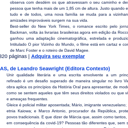
observa com desdém os que atravessam o seu caminho e desc
pessoa que tenha mais de um 1,85 cm de altura. Justo quando ele
tudo e de todos, uma nova família se muda para a vizinhan
amizades improváveis surgem na sua vida.
Best-seller do New York Times, o romance escrito pelo jornal
Backman, volta às livrarias brasileiras agora em edição da Rocco
ganhou uma adaptação cinematográfica, estrelada e produzi
Intitulado O pior Vizinho do Mundo, o filme está em cartaz e co
de Marc Foster e o roteiro de David Magee.
20 páginas | 
Adquira seu exemplar
 de Leandro Seawright (Editora Contexto)
Unir qualidade literária e uma escrita envolvente a um princíp
refinado é um desafio superado de maneira singular no livro V
obra aplica os princípios da História Oral para apresentar, de modo
como se sentem aqueles que têm seus direitos violados ou que v
e ameaças frequentes. 
Gleice é policial militar aposentada; Mário, imigrante venezuelano;
etnia Kaiowa; e Marco Antonio, procurador da República, protet
povos tradicionais. E que dizer de Márcia que, assim como tantos, t
em consequência da covid-19? Pessoas tão diferentes que, sem 