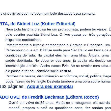
os cinco livros que merecem um belo destaque essa semana:
, de Sidnei Luz (Kotter Editorial) 
Nem toda história precisa ter um protagonista, podem ter vários. É 
pelo escritor paulista Sidnei Luz. O livro passa por três geraçõe
migrantes nordestinos.
Primeiramente o leitor é apresentado a Geralda e Francisco, um c
Pernambuco que em 1980 se muda para São Paulo em busca de e
condições de vida. Na capital eles tem uma filha, Ângela, uma 
saúde debilitada. No decorrer dos anos, já adulta ela decide se
inseminação artificial. Assim nasce Ézio. Ao se revelar com uma a
ele passa a ter seu convívio social restrito.
Padrões de beleza, discriminação econômica, social, política, heg
poder fazem de Perfeição Desfeita também uma obra sobre huma
62 páginas |
Adquira seu exemplar
 OVE, de Fredrik Backman (Editora Rocco)
Ove é um viúvo de 59 anos. Metódico e rabugento, ele acorda
manhã, prepara o café na quantidade certa, faz rondas para v