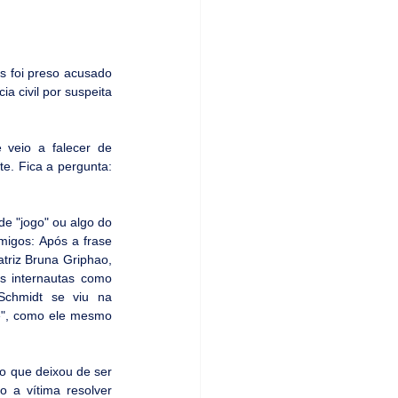
 foi preso acusado 
a civil por suspeita 
veio a falecer de 
e. Fica a pergunta: 
e "jogo" ou algo do 
igos: Após a frase 
triz Bruna Griphao, 
s internautas como 
Schmidt se viu na 
de", como ele mesmo 
 que deixou de ser 
 a vítima resolver 