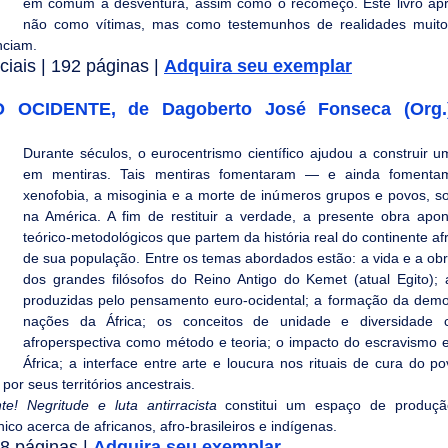
em comum a desventura, assim como o recomeço. Este livro apr
não como vítimas, mas como testemunhos de realidades muito
enciam.
iais | 192 páginas | 
Adquira seu exemplar
OCIDENTE, de Dagoberto José Fonseca (Org.) 
Durante séculos, o eurocentrismo científico ajudou a construir u
em mentiras. Tais mentiras fomentaram — e ainda fomenta
xenofobia, a misoginia e a morte de inúmeros grupos e povos, sob
na América. A fim de restituir a verdade, a presente obra apo
teórico-metodológicos que partem da história real do continente afr
de sua população. Entre os temas abordados estão: a vida e a obr
dos grandes filósofos do Reino Antigo do Kemet (atual Egito); as
produzidas pelo pensamento euro-ocidental; a formação da democ
nações da África; os conceitos de unidade e diversidade cul
afroperspectiva como método e teoria; o impacto do escravismo e 
África; a interface entre arte e loucura nos rituais de cura do po
por seus territórios ancestrais.
te! Negritude e luta antirracista
 constitui um espaço de produçã
 acerca de africanos, afro-brasileiros e indígenas.
8 páginas | 
Adquira seu exemplar