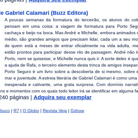
Gabriel Calamari (Buzz Editora)
A poucas semanas da formatura do terceirão, os alunos do col
pensam em uma coisa: a viagem de formatura para Porto Segu
cachaça e beijo na boca. Mas André e Michelle, embora animados c
médio, são grandes amigos que precisam lidar, cada um a seu mo
de quem está a meses de entrar oficialmente na vida adulta, m
estão prontos para participar desse rito de passagem. André não t
Porto, nem se quisesse, e Michelle nunca quis ir. A sorte deles é q
a ajuda de Rafa, o terceiro elemento desta trinca de amigos insepar
Porto Seguro é um livro sobre a descoberta de si mesmo, sobre 
mar e juventude. A estreia literária de Gabriel Calamari é como uma
inesperada e cativante, uma grata surpresa. Com domínio narrativ
ns e momentos com os quais todo leitor irá se identificar em alguma fa
40 páginas | 
Adquira seu exemplar
mbuco
 | 
R7
 | 
O Globo
 | 
Revista Veja
 | 
Gshow