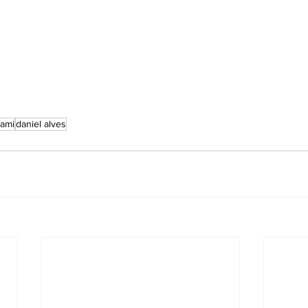
ami
daniel alves