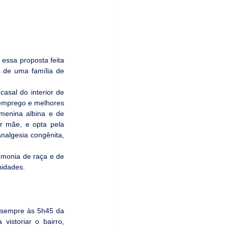
essa proposta feita 
s de uma família de 
asal do interior de 
mprego e melhores 
menina albina e de 
r mãe, e opta pela 
nalgesia congênita, 
emonia de raça e de 
nidades.
 sempre às 5h45 da 
istoriar o bairro, 