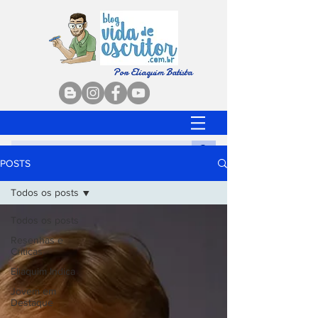
Por Eliaquim Batista
POSTS
Todos os posts
Todos os posts
Resenhas e
Críticas
Eliaquim Indica
Jovem em
Destaque