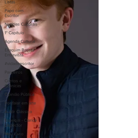
Listas
Papo com
Escritor
Notícias Culturais
1° Capítulo
Agenda Cultural
Eliaquim Batista
Entrevista
#vidadeescritor
Parceiros
Contos e
Crônicas
Opinião Pública
Por falar em arte
Autor Clássico
Especial - Clarice
Lispector
Meu Livro