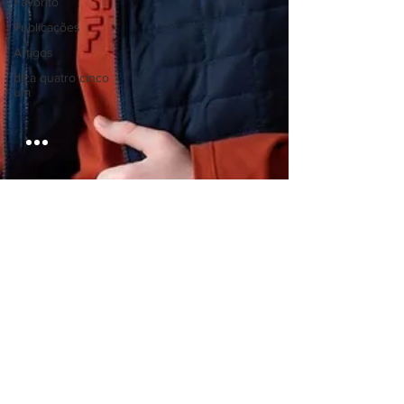
Favorito
Publicações
Artigos
dica quatro cinco
um
Blog Vida de Escritor
19 de nov. de 2024
4 min de leitura