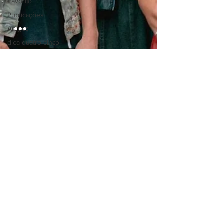
Favorito
Publicações
Artigos
dica quatro cinco
um
Blog Vida de Escritor
19 de set. de 2024
2 min de leitura
Banda QuatroK lança o clipe
da música “Antissocial”
Com uma energia dançante, a faixa passa a
mensagem de que é importante encarar a
realidade com leveza. Banda é formada por Théo