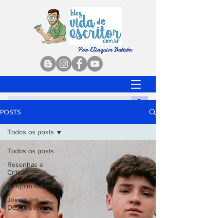
Por Eliaquim Batista
POSTS
Todos os posts
Todos os posts
Resenhas e
Críticas
Eliaquim Indica
Jovem em
Destaque