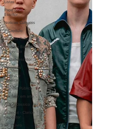
Listas
Papo com
Escritor
Notícias Culturais
1° Capítulo
Agenda Cultural
Eliaquim Batista
Entrevista
#vidadeescritor
Parceiros
Contos e
Crônicas
Opinião Pública
Por falar em arte
Autor Clássico
Especial - Clarice
Lispector
Meu Livro