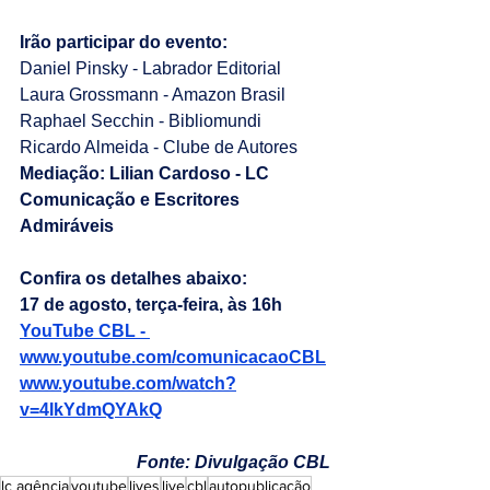
Irão participar do evento:
Daniel Pinsky - Labrador Editorial
Laura Grossmann - Amazon Brasil
Raphael Secchin - Bibliomundi
Ricardo Almeida - Clube de Autores
Mediação: Lilian Cardoso - LC 
Comunicação e Escritores 
Admiráveis
Confira os detalhes abaixo:
17 de agosto, terça-feira, às 16h
YouTube CBL - 
www.youtube.com/comunicacaoCBL
www.youtube.com/watch?
v=4IkYdmQYAkQ
Fonte: Divulgação CBL
lc agência
youtube
lives
live
cbl
autopublicação