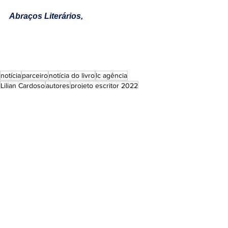
Abraços Literários,
notícia
parceiro
notícia do livro
lc agência
Lilian Cardoso
autores
projeto escritor 2022
Notícias Culturais
Ver tudo
Posts recentes