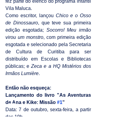
fez parte do elenco do programa infantil 
Vila Maluca.
Como escritor, lançou 
Chico e o Osso 
de Dinossauro
, que teve sua primeira 
edição esgotada; 
Socorro! Meu irmão 
virou um monstro
, com primeira edição 
esgotada e selecionado pela Secretaria 
de Cultura de Curitiba para ser 
distribuído em Escolas e Bibliotecas 
públicas; e 
Zeca e a HQ Mistérios dos 
Irmãos Lumière
.
Então não esqueça:
Lançamento do livro "As Aventuras 
de Ana e Kike: Missão 
#1
"
Data: 7 de outubro, sexta-feira, a partir 
das 19h
Local: Livraria Ponta de Lança
(Rua Aureliano Coutinho, 26 - Vila Buarque, 