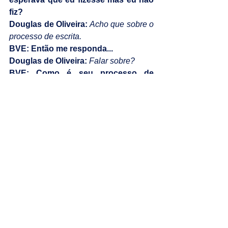
fiz?
Douglas de Oliveira:
 Acho que sobre o 
processo de escrita.
BVE: Então me responda...
Douglas de Oliveira: 
Falar sobre?
BVE: Como é seu processo de 
escrita? criação de personagens? 
Tem uma hora do dia preferida para 
escrever? Enfim.
Douglas de Oliveira:
Meu processo de 
escrita é natural, não tem nada de 
elaborado ou complicado envolvido, 
mas música é essencial (risos). Eu crio 
a premissa, e vou criando os 
personagens de acordo com que o 
enredo se desenvolve, encaixando eles 
em seus devidos lugares. Claro, isso 
leva tempo, criar um roteiro é sempre 