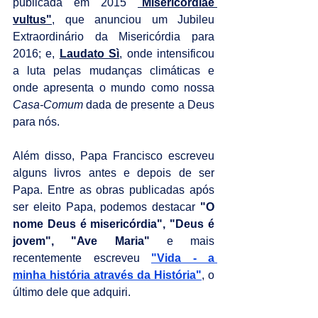
publicada em 2015 
"
Misericordiae 
vultus"
, que anunciou um Jubileu 
Extraordinário da Misericórdia para 
2016; e, 
Laudato Sì
, onde intensificou 
a luta pelas mudanças climáticas e 
onde apresenta o mundo como nossa 
Casa-Comum
 dada de presente a Deus 
para nós.
Além disso, Papa Francisco escreveu 
alguns livros antes e depois de ser 
Papa. Entre as obras publicadas após 
ser eleito Papa, podemos destacar 
"O 
nome Deus é misericórdia", "Deus é 
jovem", "Ave Maria" 
e mais 
recentemente escreveu 
"Vida - a 
minha história através da História"
, o 
último dele que adquiri.