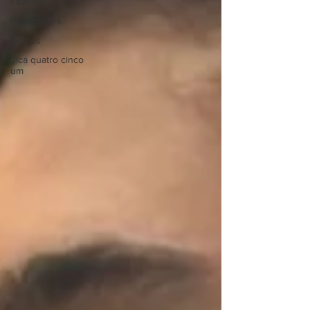
Favorito
Publicações
Artigos
dica quatro cinco
um