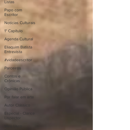
Listas
Papo com
Escritor
Notícias Culturais
1° Capítulo
Agenda Cultural
Eliaquim Batista
Entrevista
#vidadeescritor
Parceiros
Contos e
Crônicas
Opinião Pública
Por falar em arte
Autor Clássico
Especial - Clarice
Lispector
Meu Livro