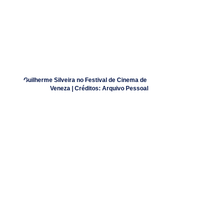
Guilherme Silveira no Festival de Cinema de 
Veneza | Créditos: Arquivo Pessoal
ELIAQUIM BATISTA: Guilherme, muito 
obrigado pelo nosso bate-papo, amei 
conversar contigo e vamos torcer para 
conseguirmos o Oscar e também estou 
na torcida por sua carreira no mundo das 
artes!
GUILHERME SILVEIRA: 
Eu que agradeço 
pela entrevista. Estamos todos aqui 
torcendo para o Oscar! Minha família inteira, 
eu, meu amigos, o Brasil inteiro, tá torcendo 