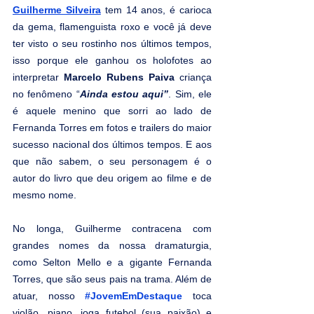
Guilherme Silveira
 tem 14 anos, é carioca 
da gema, flamenguista roxo e você já deve 
ter visto o seu rostinho nos últimos tempos, 
isso porque ele ganhou os holofotes ao 
interpretar 
Marcelo Rubens Paiva
 criança 
no fenômeno “
Ainda estou aqui”
. Sim, ele 
é aquele menino que sorri ao lado de 
Fernanda Torres em fotos e trailers do maior 
sucesso nacional dos últimos tempos. E aos 
que não sabem, o seu personagem é o 
autor do livro que deu origem ao filme e de 
mesmo nome.
No longa, Guilherme contracena com 
grandes nomes da nossa dramaturgia, 
como Selton Mello e a gigante Fernanda 
Torres, que são seus pais na trama. Além de 
atuar, nosso 
#JovemEmDestaque
 toca 
violão, piano, joga futebol (sua paixão) e 