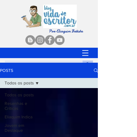
Por Eliaquim Batista
POSTS
Todos os posts
Todos os posts
Resenhas e
Críticas
Eliaquim Indica
Jovem em
Destaque