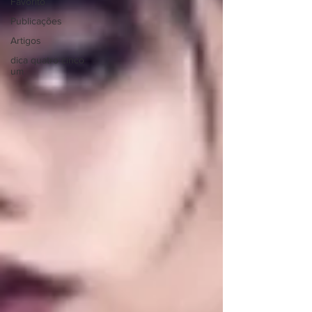
Favorito
Publicações
Artigos
dica quatro cinco
um