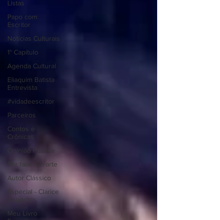
Listas
Papo com
Escritor
Notícias Culturais
1° Capítulo
Agenda Cultural
Eliaquim Batista
Entrevista
#vidadeescritor
Parceiros
Contos e
Crônicas
Opinião Pública
Por falar em arte
Autor Clássico
Especial - Clarice
Lispector
Meu Livro