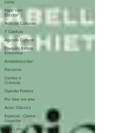
Listas
Papo com
Escritor
Notícias Culturais
1° Capítulo
Agenda Cultural
Eliaquim Batista
Entrevista
#vidadeescritor
Parceiros
Contos e
Crônicas
Opinião Pública
Por falar em arte
Autor Clássico
Especial - Clarice
Lispector
Meu Livro