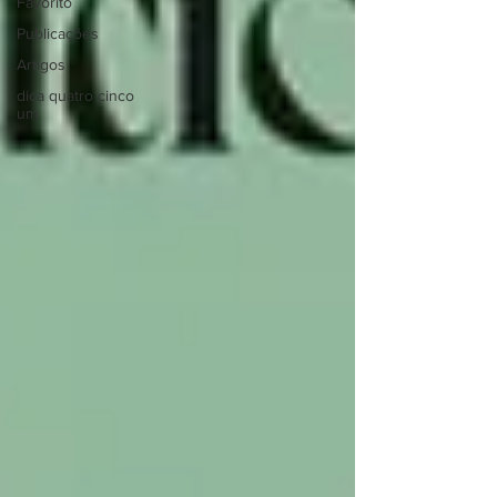
Favorito
Publicações
Artigos
dica quatro cinco
um