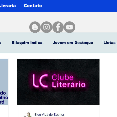
Livraria
Contato
s
Eliaquim Indica
Jovem em Destaque
Listas
Agenda Cultural
Eliaquim Batista Entrevista
blica
Por falar em arte
Autor Clássico
Especia
es
Artigos
dica quatro cinco um
Blog Vida de Escritor