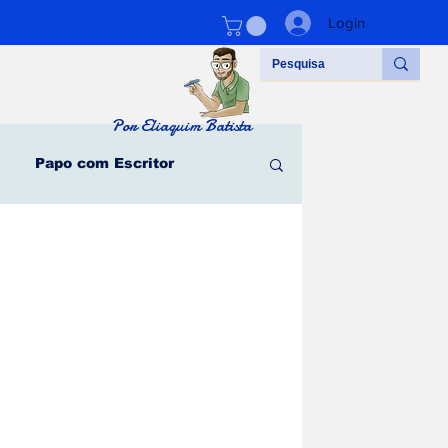
Login
Por Eliaquim Batista
Papo com Escritor
#vidadeescritor
Parceiros
l - Clarice Lispector