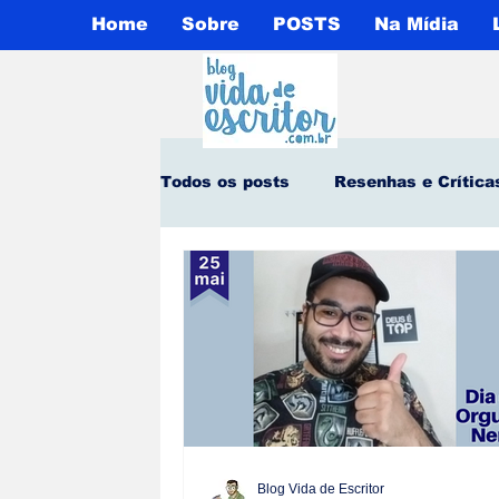
Home
Sobre
POSTS
Na Mídia
Todos os posts
Resenhas e Crítica
Notícias Culturais
1° Capítulo
Contos e Crônicas
Opinião Pú
Meu Livro Favorito
Publicaçõ
Blog Vida de Escritor