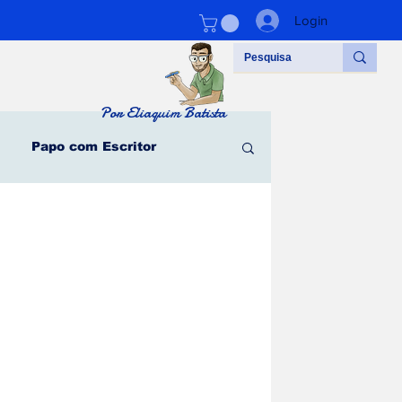
Login
Por Eliaquim Batista
Papo com Escritor
#vidadeescritor
Parceiros
l - Clarice Lispector