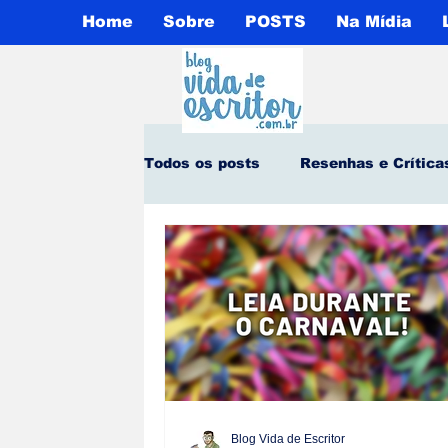
Home
Sobre
POSTS
Na Mídia
Todos os posts
Resenhas e Crítica
Notícias Culturais
1° Capítulo
Contos e Crônicas
Opinião Pú
Meu Livro Favorito
Publicaçõ
Blog Vida de Escritor