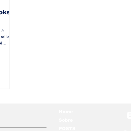
ooks
 é
tal ler
cê
Home
Sobre
POSTS