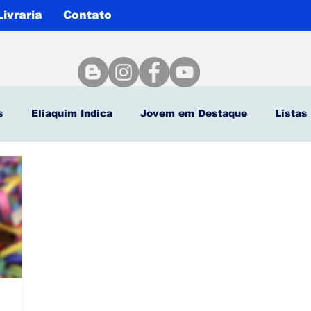
Livraria
Contato
s
Eliaquim Indica
Jovem em Destaque
Listas
Agenda Cultural
Eliaquim Batista Entrevista
blica
Por falar em arte
Autor Clássico
Especia
es
Artigos
dica quatro cinco um