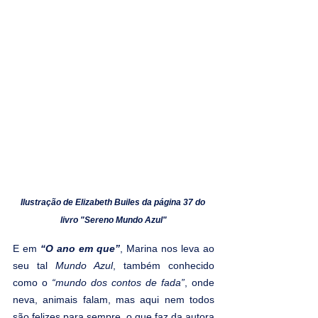
Ilustração de Elizabeth Builes da página 37 do 
livro "Sereno Mundo Azul"
E em 
“O ano em que”
, Marina nos leva ao 
seu tal 
Mundo Azul
, também conhecido 
como o 
“mundo dos contos de fada”
, onde 
neva, animais falam, mas aqui nem todos 
são felizes para sempre, o que faz da autora 