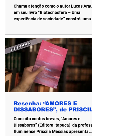
EXPERIÊNCIA DE
Chama atenção como o autor Lucas Araujo
SOCIEDADE”, DE LUCAS
em seu livro “Biotecnosfera – Uma
ARAUJO (Parceria com a LC
experiência de sociedade” constrói uma
Agência)
narrativa que vai muito além da ficção
científica tradicional. Em um cenário
marcado pelo colapso climático e social,
acompanhamos um conselho formado por
seis mentes extraordinárias encarregado de
redesenhar seis pilares de uma nova
civilização. Sendo esses eixos: Governo,
economia, mudanças climáticas, saúde
pública, segurança e educação.
Resenha: “AMORES E
DISSABORES”, de PRISCILA
MESSIAS (Parceria EL Vine
Com oito contos breves, “Amores e
Assessoria)
Dissabores” (Editora Itapuca), da professora
fluminense Priscila Messias apresenta