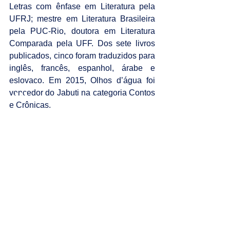
Letras com ênfase em Literatura pela 
UFRJ; mestre em Literatura Brasileira 
pela PUC-Rio, doutora em Literatura 
Comparada pela UFF. Dos sete livros 
publicados, cinco foram traduzidos para 
inglês, francês, espanhol, árabe e 
eslovaco. Em 2015, Olhos d’água foi 
vencedor do Jabuti na categoria Contos 
e Crônicas.
Gênero: Ficção | 136 páginas | 
Adquira o seu exemplar
A NATUREZA DA MORDIDA, Carla 
Madeira (Record)