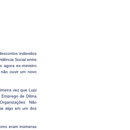
escontos indevidos 
dência Social entre 
agora ex-ministro 
 não ouvir um novo 
meira vez que Lupi 
e Emprego de Dilma 
Organizações Não 
se algo em um dos 
 como eram inúmeras 