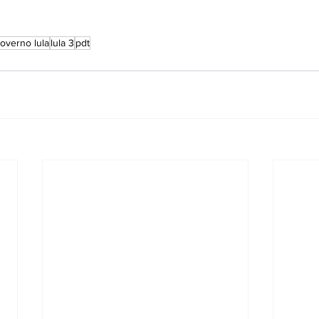
overno lula
lula 3
pdt