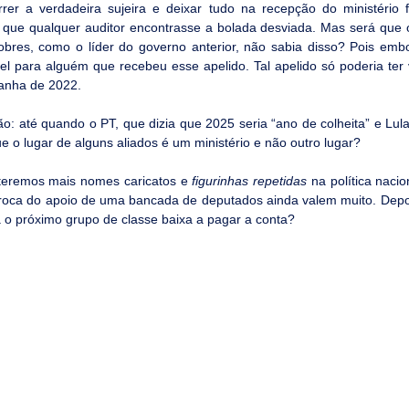
rrer a verdadeira sujeira e deixar tudo na recepção do ministério 
m que qualquer auditor encontrasse a bolada desviada. Mas será que 
bres, como o líder do governo anterior, não sabia disso? Pois embol
vel para alguém que recebeu esse apelido. Tal apelido só poderia ter
anha de 2022.
xão: até quando o PT, que dizia que 2025 seria “ano de colheita” e Lul
e o lugar de alguns aliados é um ministério e não outro lugar?
 teremos mais nomes caricatos e 
figurinhas repetidas
 na política nacio
roca do apoio de uma bancada de deputados ainda valem muito. Depo
 o próximo grupo de classe baixa a pagar a conta?