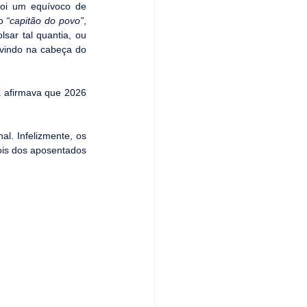
foi um equívoco de 
o 
“capitão do povo”
, 
sar tal quantia, ou 
 vindo na cabeça do 
a afirmava que 2026 
nal. Infelizmente, os 
is dos aposentados 