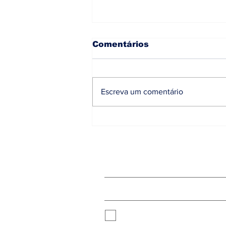
Comentários
Escreva um comentário
Opinião Pública |
CRITICS CHOICE
AWARDS 2026
Receba as novidades:
Aceito receber novidades