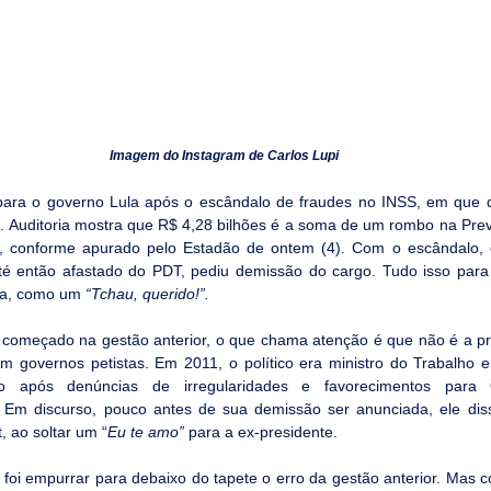
Imagem do Instagram de Carlos Lupi
ara o governo Lula após o escândalo de fraudes no INSS, em que d
 Auditoria mostra que R$ 4,28 bilhões é a soma de um rombo na Previ
 conforme apurado pelo Estadão de ontem (4). Com o escândalo, o 
até então afastado do PDT, pediu demissão do cargo. Tudo isso para
la, como um 
“Tchau, querido!”.
 começado na gestão anterior, o que chama atenção é que não é a pri
m governos petistas. Em 2011, o político era ministro do Trabalho 
do após denúncias de irregularidades e favorecimentos para 
Em discurso, pouco antes de sua demissão ser anunciada, ele dis
t, ao soltar um “
Eu te amo”
 para a ex-presidente.
 foi empurrar para debaixo do tapete o erro da gestão anterior. Mas