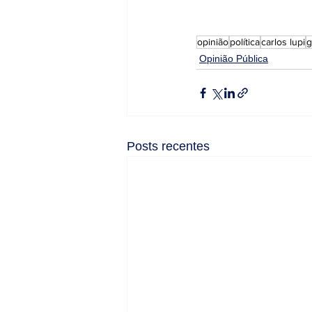
opinião
política
carlos lupi
g
Opinião Pública
Posts recentes