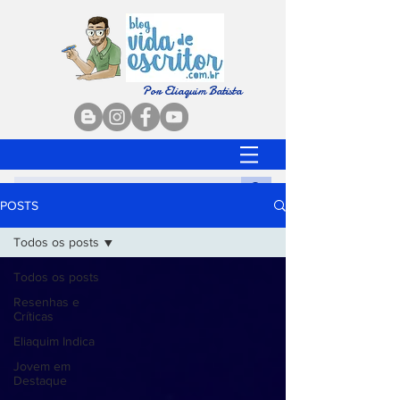
Por Eliaquim Batista
POSTS
Todos os posts
Todos os posts
Resenhas e
Críticas
Eliaquim Indica
Jovem em
Destaque