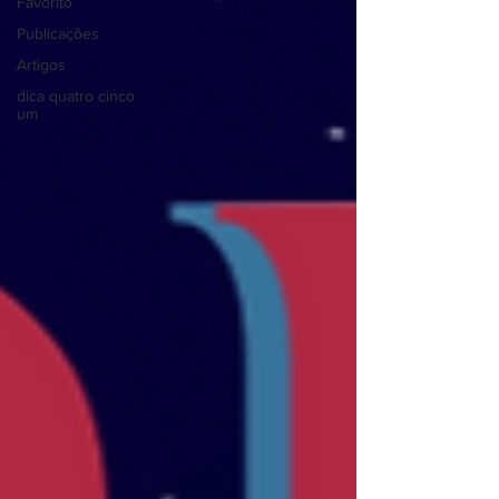
Favorito
Publicações
Artigos
dica quatro cinco
um