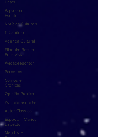
Listas
Papo com
Escritor
Notícias Culturais
1° Capítulo
Agenda Cultural
Eliaquim Batista
Entrevista
#vidadeescritor
Parceiros
Contos e
Crônicas
Opinião Pública
Por falar em arte
Autor Clássico
Especial - Clarice
Lispector
Meu Livro