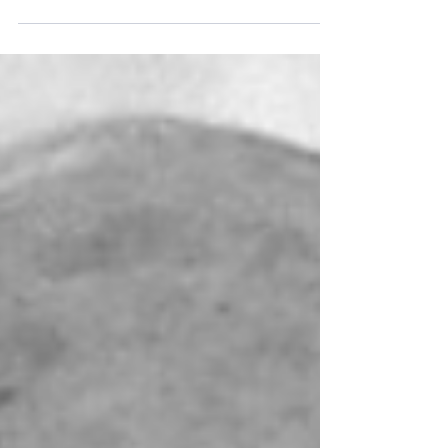
Prestes a completar 119 anos de nascimento do
poeta mineiro, Scortecci Editora organiza recital
em homenagem ao escritor.