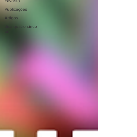
Favorito
Publicações
Artigos
dica quatro cinco
um