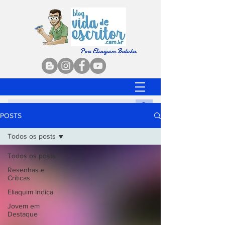
Por Eliaquim Batista
POSTS
Todos os posts
Todos os posts
Resenhas e
Críticas
Eliaquim Indica
Jovem em
Destaque