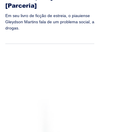
Blog Vida de Escritor
15 de set. de 2021
2 min de leitura
1° Capítulo | Estrelas
Cadentes, Gleydson Martins |
[Parceria]
Em seu livro de ficção de estreia, o piauiense
Gleydson Martins fala de um problema social, as
drogas.