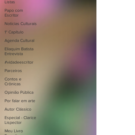
Listas
Papo com
Escritor
Notícias Culturais
1° Capítulo
Agenda Cultural
Eliaquim Batista
Entrevista
#vidadeescritor
Parceiros
Contos e
Crônicas
Opinião Pública
Por falar em arte
Autor Clássico
Especial - Clarice
Lispector
Meu Livro