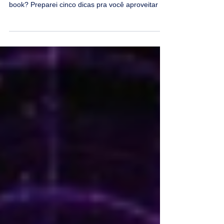
Um feriado prolongado em casa, sempre é motivo
para uma bola leitura! Então, que tal ler um e-
book? Preparei cinco dicas pra você aproveitar