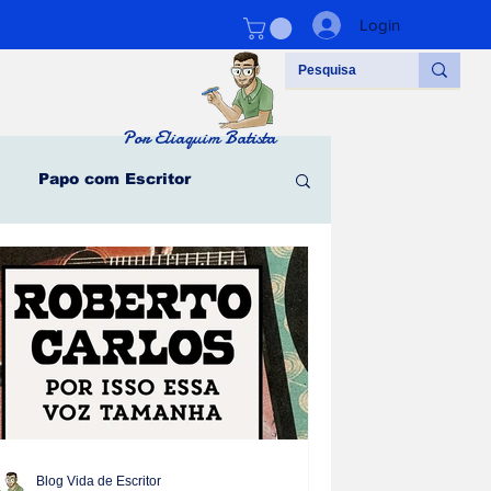
Login
Por Eliaquim Batista
Papo com Escritor
#vidadeescritor
Parceiros
l - Clarice Lispector
Blog Vida de Escritor