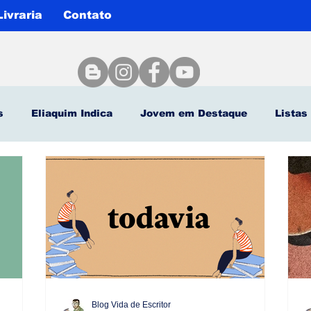
Livraria
Contato
s
Eliaquim Indica
Jovem em Destaque
Listas
Agenda Cultural
Eliaquim Batista Entrevista
blica
Por falar em arte
Autor Clássico
Especia
es
Artigos
dica quatro cinco um
Blog Vida de Escritor