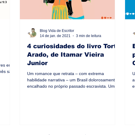
Blog Vida de Escritor
14 de jan. de 2021
3 min de leitura
4 curiosidades do livro Torto
Arado, de Itamar Vieira
Junior
res em
mês são
Um romance que retrata – com extrema
U
habilidade narrativa – um Brasil dolorosamente
a
encalhado no próprio passado escravista. Um
e
texto épico