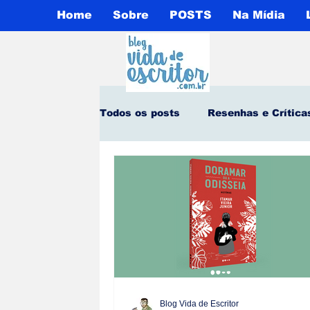
Home
Sobre
POSTS
Na Mídia
Todos os posts
Resenhas e Crítica
Notícias Culturais
1° Capítulo
Contos e Crônicas
Opinião Pú
Meu Livro Favorito
Publicaçõ
Blog Vida de Escritor